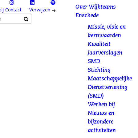
ebook
Instagram
LinkedIn
Spotify
Over Wijkteams
ij
Contact
Verwijzen
Enschede
Missie, visie en
kernwaarden
Kwaliteit
Jaarverslagen
SMD
Stichting
Maatschappelijke
Dienstverlening
(SMD)
Werken bij
Nieuws en
bijzondere
activiteiten