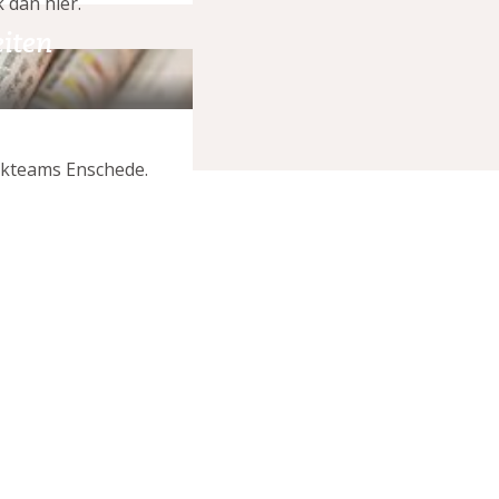
k dan hier.
eiten
ijkteams Enschede.