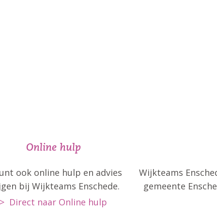
Wijkteams Ensched
 Enschede helpt jou als inwoner van E
elfstandiger te functioneren in je dagel
Online hulp
kunt ook online hulp en advies
Wijkteams Ensched
ijgen bij Wijkteams Enschede.
gemeente Ensche
> Direct naar Online hulp