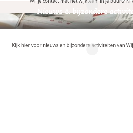
Wil je contact met het wijkteam in je buurt? Kli
Nieuws & bijzondere activit
Kijk hier voor nieuws en bijzondere activiteiten van W